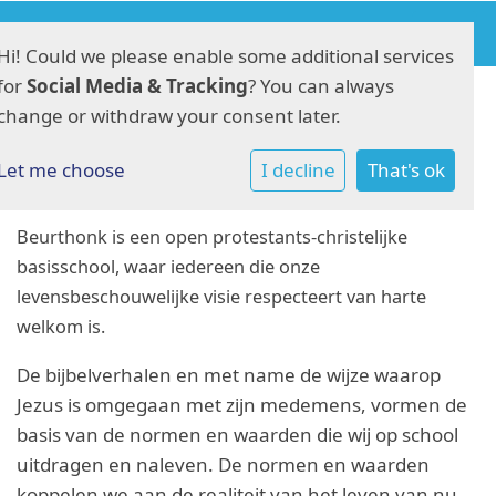
Hi! Could we please enable some additional services
for
Social Media & Tracking
? You can always
change or withdraw your consent later.
Identiteit
Let me choose
I decline
That's ok
Beurthonk is een open protestants-christelijke
basisschool, waar iedereen die onze
levensbeschouwelijke visie respecteert van harte
welkom is.
De bijbelverhalen en met name de wijze waarop
Jezus is omgegaan met zijn medemens, vormen de
basis van de normen en waarden die wij op school
uitdragen en naleven. De normen en waarden
koppelen we aan de realiteit van het leven van nu.