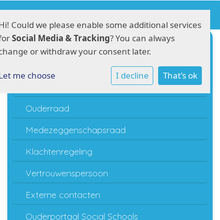
Hi! Could we please enable some additional services
for
Social Media & Tracking
? You can always
Schoolgids
change or withdraw your consent later.
Schooltijden
Let me choose
I decline
That's ok
Schoolondersteuningsprofiel
Ouderraad
Medezeggenschapsraad
Klachtenregeling
Vertrouwenspersoon
Externe contacten
Ouderportaal Social Schools