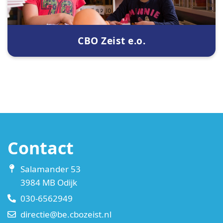
CBO Zeist e.o.
Contact
Salamander 53
3984 MB Odijk
030-6562949
directie@be.cbozeist.nl